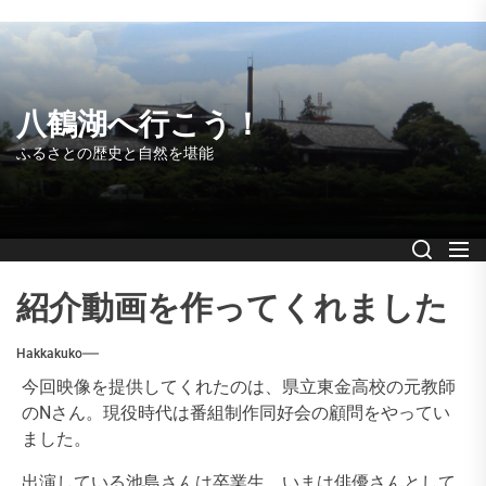
Skip
to
the
content
八鶴湖へ行こう！
ふるさとの歴史と自然を堪能
紹介動画を作ってくれました
Hakkakuko
今回映像を提供してくれたのは、県立東金高校の元教師
のNさん。現役時代は番組制作同好会の顧問をやってい
ました。
出演している池島さんは卒業生。いまは俳優さんとして