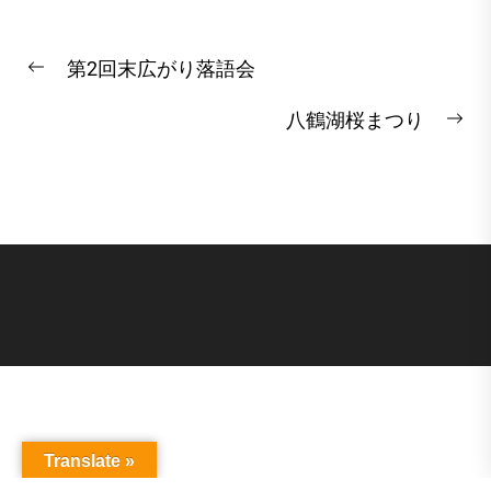
投
第2回末広がり落語会
稿
Previous
post:
ナ
八鶴湖桜まつり
Ne
ビ
pos
ゲ
ー
シ
ョ
ン
Translate »