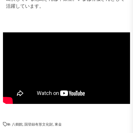
活躍しています。
In
八鶴館
,
国登録有形文化財
,
東金