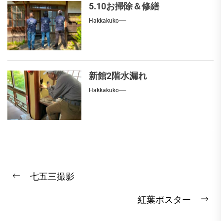
5.10お掃除＆修繕
Hakkakuko
新館2階水漏れ
Hakkakuko
投
七五三撮影
稿
Previous
post:
ナ
紅葉ポスター
Ne
ビ
pos