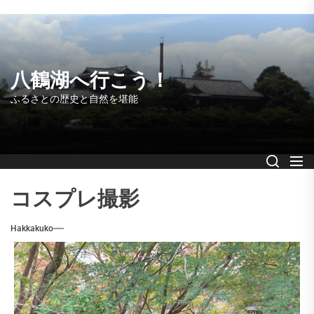
Skip
to
the
content
八鶴湖へ行こう！
ふるさとの歴史と自然を堪能
コスプレ撮影
Hakkakuko