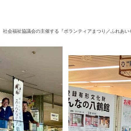
お掃除＆修繕
向けて
問題
、社会福祉協議会の主催する『ボランティアまつり／ふれあい
階萩の間の雨漏り
業
お掃除＆修繕