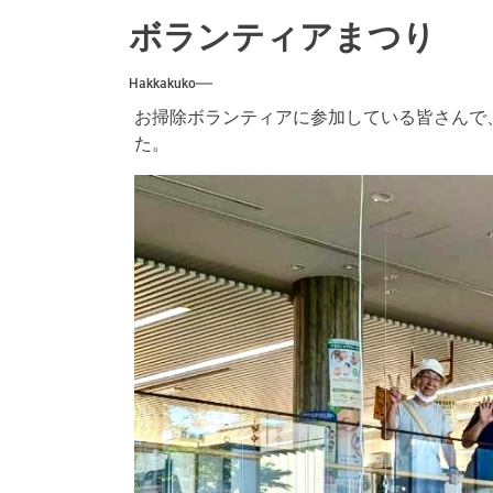
5.10
ボランティアまつり
撮影に
Hakkakuko
水はけ
お掃除ボランティアに参加している皆さんで
た。
本館2
補修作
5.10