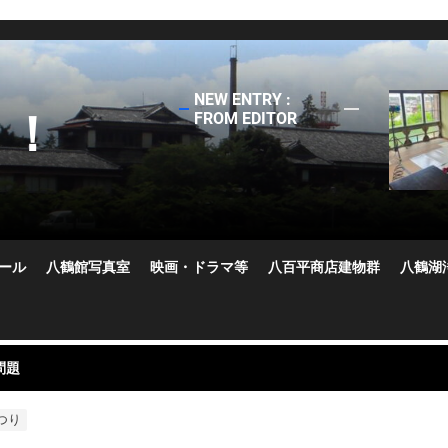
NEW ENTRY :
う！
FROM EDITOR
お掃除＆修繕
ール
八鶴館写真室
映画・ドラマ等
八百平商店建物群
八鶴湖
向けて
問題
階萩の間の雨漏り
業
つり