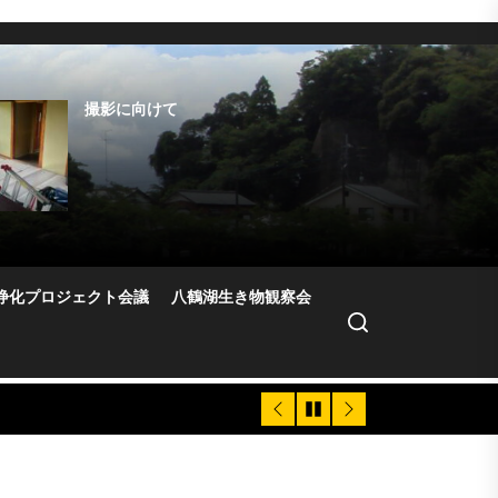
撮影に向けて
水はけ問題
本館2階萩の間の雨漏り
補修作業
5.10お掃除＆修繕
浄化プロジェクト会議
八鶴湖生き物観察会