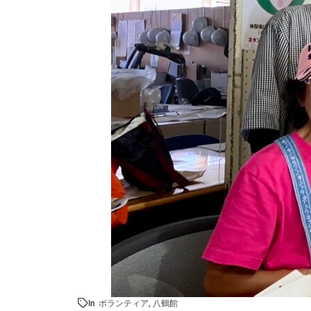
In
ボランティア
,
八鶴館