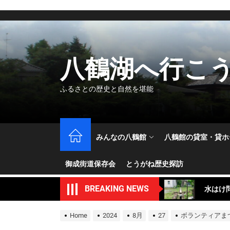
Skip
to
the
content
八鶴湖へ行こ
ふるさとの歴史と自然を堪能
5.10
みんなの八鶴館
八鶴館の貸室・貸ホ
撮影に
御成街道保存会
とうがね歴史探訪
水はけ
BREAKING NEWS
本館2
補修作
Home
2024
8月
27
ボランティアま