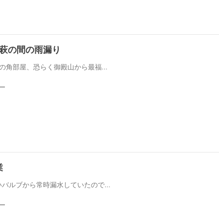
階萩の間の雨漏り
の角部屋、恐らく御殿山から最福...
業
バルブから常時漏水していたので...