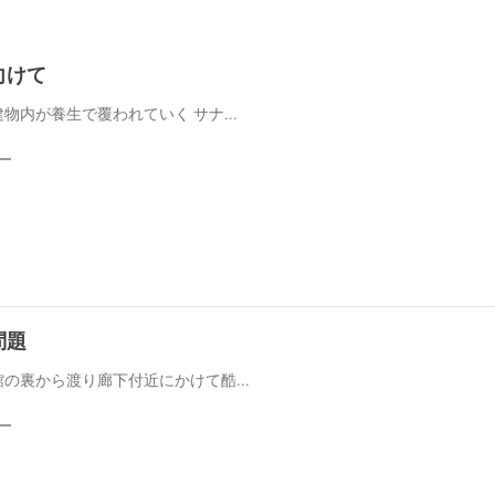
向けて
物内が養生で覆われていく サナ...
問題
の裏から渡り廊下付近にかけて酷...