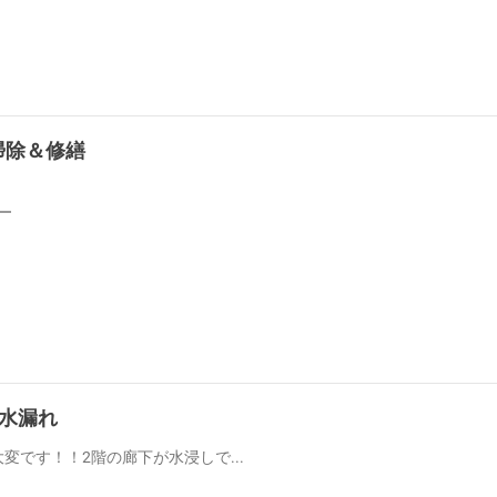
お掃除＆修繕
階水漏れ
変です！！2階の廊下が水浸しで...