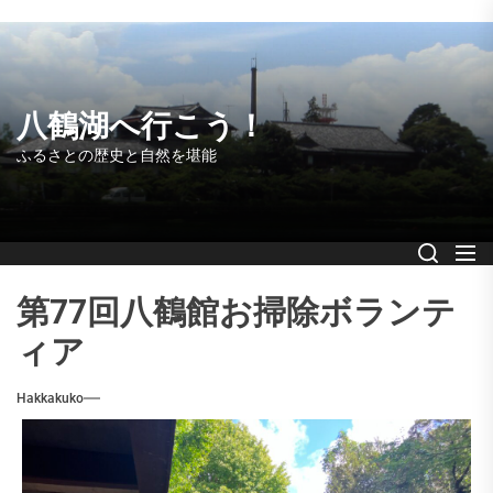
Skip
to
the
content
八鶴湖へ行こう！
ふるさとの歴史と自然を堪能
第77回八鶴館お掃除ボランテ
ィア
Hakkakuko