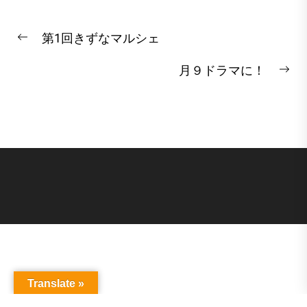
投
第1回きずなマルシェ
稿
Previous
post:
ナ
月９ドラマに！
Ne
ビ
pos
ゲ
ー
シ
ョ
ン
Translate »