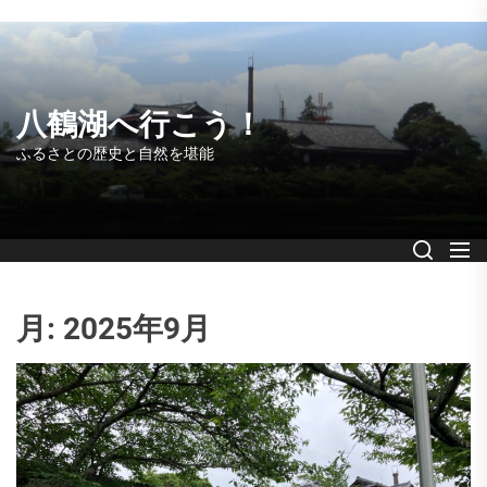
Skip
to
the
content
八鶴湖へ行こう！
ふるさとの歴史と自然を堪能
月:
2025年9月