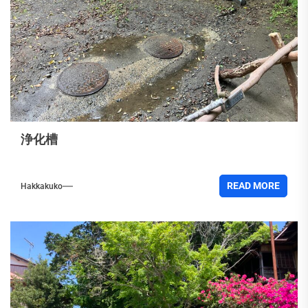
浄化槽
READ MORE
Hakkakuko