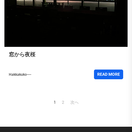
窓から夜桜
READ MORE
Hakkakuko
投
1
2
次へ
稿
の
ペ
ー