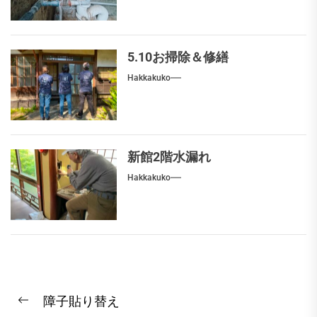
5.10お掃除＆修繕
Hakkakuko
新館2階水漏れ
Hakkakuko
投
障子貼り替え
稿
Previous