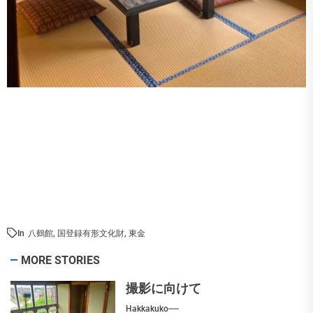
In
八鶴館
,
国登録有形文化財
,
東金
MORE STORIES
撮影に向けて
Hakkakuko