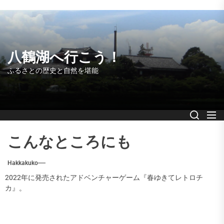
Skip
to
the
content
八鶴湖へ行こう！
ふるさとの歴史と自然を堪能
こんなところにも
Hakkakuko
2022年に発売されたアドベンチャーゲーム『春ゆきてレトロチ
カ』。