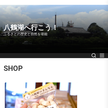
Skip
to
the
content
八鶴湖へ行こう！
ふるさとの歴史と自然を堪能
SHOP