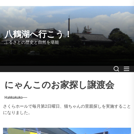
Skip
to
the
content
八鶴湖へ行こう！
ふるさとの歴史と自然を堪能
にゃんこのお家探し譲渡会
Hakkakuko
さくらホールで毎月第2日曜日、猫ちゃんの里親探しを実施すること
になりました。