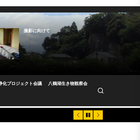
撮影に向けて
水はけ問題
本館2階萩の間の雨漏り
補修作業
5.10お掃除＆修繕
浄化プロジェクト会議
八鶴湖生き物観察会