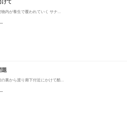
向けて
物内が養生で覆われていく サナ...
問題
の裏から渡り廊下付近にかけて酷...