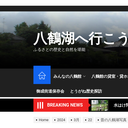
Skip
to
the
content
八鶴湖へ行こ
ふるさとの歴史と自然を堪能
5.10
みんなの八鶴館
八鶴館の貸室・貸ホ
撮影に
御成街道保存会
とうがね歴史探訪
水はけ
BREAKING NEWS
本館2
補修作
Home
2024
3月
22
昔の八鶴湖写真