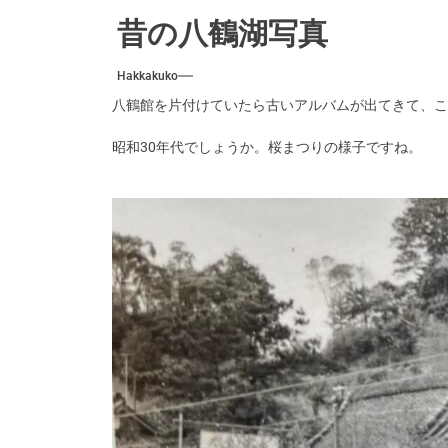
5.10
昔の八鶴湖写真
撮影に
Hakkakuko
水はけ
八鶴館を片付けていたら古いアルバムが出てきて、こ
昭和30年代でしょうか。桜まつりの様子ですね。
本館2
補修作
5.10