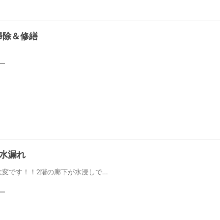
お掃除＆修繕
階水漏れ
変です！！2階の廊下が水浸しで...