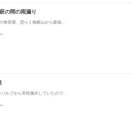
階萩の間の雨漏り
の角部屋、恐らく御殿山から最福...
業
バルブから常時漏水していたので...