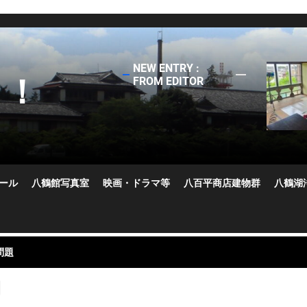
NEW ENTRY :
う！
FROM EDITOR
お掃除＆修繕
ール
八鶴館写真室
映画・ドラマ等
八百平商店建物群
八鶴湖
向けて
問題
階萩の間の雨漏り
業