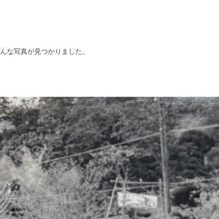
お掃除＆修繕
向けて
問題
んな写真が見つかりました。
階萩の間の雨漏り
業
お掃除＆修繕