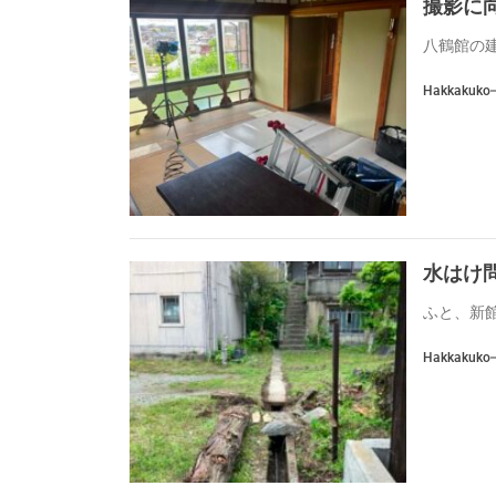
撮影に
八鶴館の建
Hakkakuko
水はけ
ふと、新館
Hakkakuko